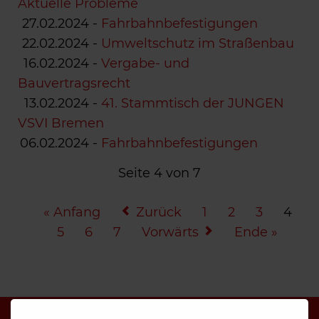
Aktuelle Probleme
27.02.2024
-
Fahrbahnbefestigungen
22.02.2024
-
Umweltschutz im Straßenbau
16.02.2024
-
Vergabe- und
Bauvertragsrecht
13.02.2024
-
41. Stammtisch der JUNGEN
VSVI Bremen
06.02.2024
-
Fahrbahnbefestigungen
Seite 4 von 7
« Anfang
Zurück
1
2
3
4
5
6
7
Vorwärts
Ende »